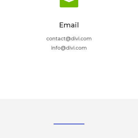

Email
contact@divi.com
info@divi.com